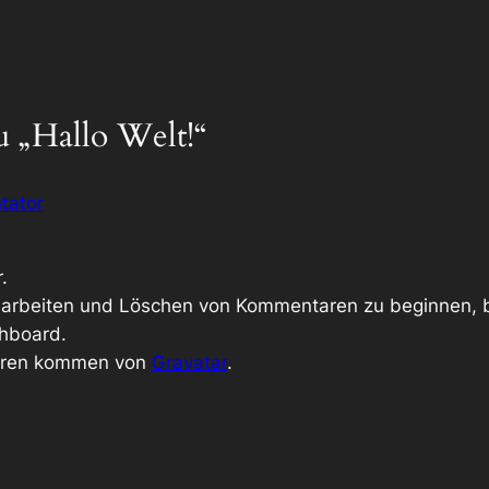
 „Hallo Welt!“
tator
.
earbeiten und Löschen von Kommentaren zu beginnen, b
hboard.
oren kommen von
Gravatar
.